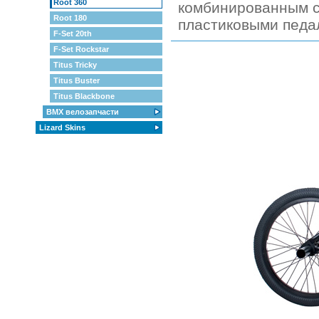
Root 360
комбинированным с
Root 180
пластиковыми педа
F-Set 20th
F-Set Rockstar
Titus Tricky
Titus Buster
Titus Blackbone
BMX велозапчасти
Lizard Skins