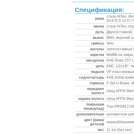
Спецификация:
сталь HiTen. Ин
рама
20.6“/CS 13.5”/ 
вилка
сталь HiTen, по
руль
Двухсоставной,
вынос
BMX, верхний з
грипсы
Velo
шатуны
трехсоставные 
каретка
MidBB на закр
звездочка
KHE Rotor 25T 
цепь
KMC 1/2x1/8''. 
педали
VP пластиковые
седло+штырь
KHE Exhib комб
тормоза
F-Set U-Brake. 
переднее
обод AFFIX Mars
колесо
заднее колесо
обод AFFIX Mars
покрышки
Trax PRISM 2.00
(перед/зад)
дополнительно
натяжители цеп
цвет (рама/
черный/оранже
детали)
вес
11.1кг (без пег)