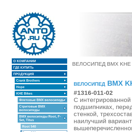
О КОМПАНИИ
ВЕЛОСИПЕД BMX KHE 
ГДЕ КУПИТЬ
ПРОДУКЦИЯ
Crank Brothers
велосипед BMX K
Hope
#1316-011-02
KHE Bikes
С интегрированной 
Флетовые BMX велосипеды
подшипниках, перед
Стритовые BMX
велосипеды
стенкой, трехсоста
BMX велосипеды Root, F-
наилучший вариант 
Set, Titus
Root 540
вышеперечисленном