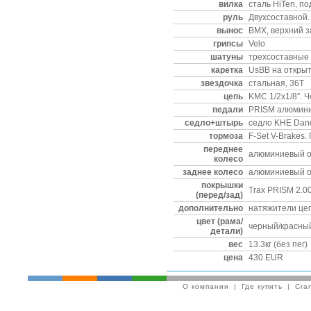
вилка
сталь HiTen, по
руль
Двухсоставной.
вынос
BMX, верхний 
грипсы
Velo
шатуны
трехсоставные 
каретка
UsBB на откры
звездочка
стальная, 36T
цепь
KMC 1/2x1/8''. 
педали
PRISM алюмин
седло+штырь
седло KHE Dan
тормоза
F-Set V-Brakes
переднее
алюминиевый об
колесо
заднее колесо
алюминиевый об
покрышки
Trax PRISM 2.0
(перед/зад)
дополнительно
натяжители цеп
цвет (рама/
черный/красны
детали)
вес
13.3кг (без пег)
цена
430 EUR
О компании
|
Где купить
|
Cra