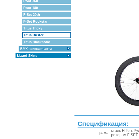
Root 360
Root 180
F-Set 20th
F-Set Rockstar
Titus Tricky
Titus Buster
Titus Blackbone
BMX велозапчасти
Lizard Skins
Спецификация:
сталь HiTen. Р
рама
ротором F-SET 