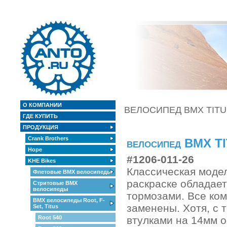
О КОМПАНИИ
ВЕЛОСИПЕД BMX TITU
ГДЕ КУПИТЬ
ПРОДУКЦИЯ
Crank Brothers
велосипед BMX T
Hope
#1206-011-26
KHE Bikes
Классическая модел
Флетовые BMX велосипеды
раскраске обладае
Стритовые BMX
велосипеды
тормозами. Все ком
BMX велосипеды Root, F-
заменены. Хотя, с 
Set, Titus
Root 540
втулками на 14мм о