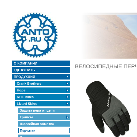
О КОМПАНИИ
ВЕЛОСИПЕДНЫЕ ПЕРЧА
ГДЕ КУПИТЬ
ПРОДУКЦИЯ
Crank Brothers
Hope
KHE Bikes
Lizard Skins
Защита пера от цепи
Грипсы
Шоссейная обмотка
Перчатки